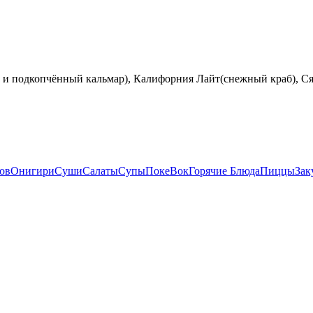
 и подкопчённый кальмар), Калифорния Лайт(снежный краб), Ся
ов
Онигири
Суши
Салаты
Супы
Поке
Вок
Горячие Блюда
Пиццы
Зак