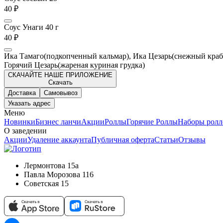
40 ₽
Соус Унаги 40 г
40 ₽
Ика Тамаго(подкопченный кальмар), Ика Цезарь(снежный краб
Горячий Цезарь(жареная куриная грудка)
СКАЧАЙТЕ НАШЕ ПРИЛОЖЕНИЕ
Скачать
Доставка
Самовывоз
Указать адрес
Меню
Новинки
Бизнес ланчи
Акции
Роллы
Горячие Роллы
Наборы ролл
О заведении
Акции
Удаление аккаунта
Публичная оферта
Статьи
Отзывы
Лермонтова 15а
Павла Морозова 116
Советская 15