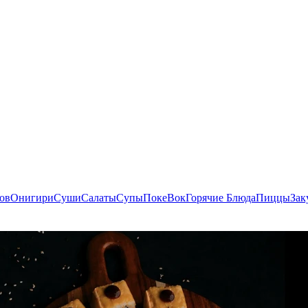
ов
Онигири
Суши
Салаты
Супы
Поке
Вок
Горячие Блюда
Пиццы
Зак