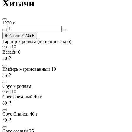
Хитачи
1230 г
Добавить
2 205 ₽
Гарнир к роллам (дополнительно)
0
из 10
Васаби 6
20 ₽
Имбирь маринованный 10
35 ₽
Соус к роллам
0
из 10
Соус ореховый 40 г
80 ₽
Соус Спайси 40 г
40 ₽
Соус соевый 25