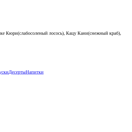
ке Кюри(слабосоленый лосось), Кацу Кани(снежный краб),
уски
Десерты
Напитки