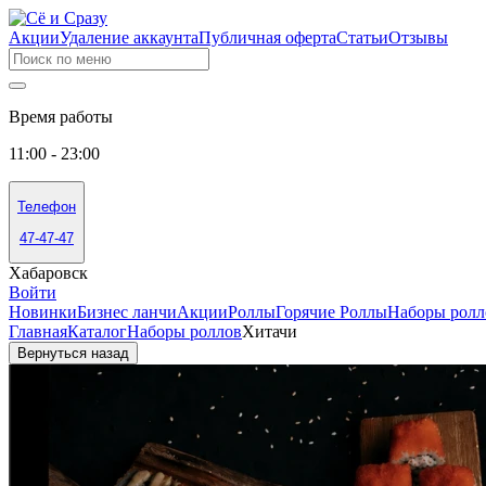
Акции
Удаление аккаунта
Публичная оферта
Статьи
Отзывы
Время работы
11:00 - 23:00
Телефон
47-47-47
Хабаровск
Войти
Новинки
Бизнес ланчи
Акции
Роллы
Горячие Роллы
Наборы ролл
Главная
Каталог
Наборы роллов
Хитачи
Вернуться назад