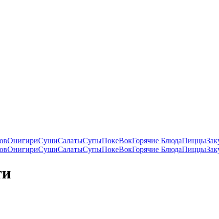
ов
Онигири
Суши
Салаты
Супы
Поке
Вок
Горячие Блюда
Пиццы
Зак
ов
Онигири
Суши
Салаты
Супы
Поке
Вок
Горячие Блюда
Пиццы
Зак
ти