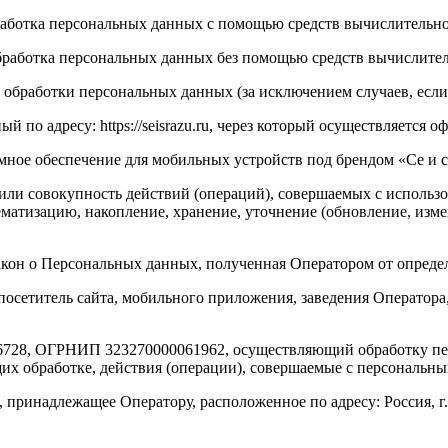
работка персональных данных с помощью средств вычислительно
бработка персональных данных без помощью средств вычислите
обработки персональных данных (за исключением случаев, если
по адресу: https://seisrazu.ru, через который осуществляется о
ое обеспечение для мобильных устройств под брендом «Се и ср
или совокупность действий (операций), совершаемых с использо
ематизацию, накопление, хранение, уточнение (обновление, изме
акон о Персональных данных, полученная Оператором от опреде
посетитель сайта, мобильного приложения, заведения Оператора
6728, ОГРНИП 323270000061962, осуществляющий обработку пе
их обработке, действия (операции), совершаемые с персональн
 принадлежащее Оператору, расположенное по адресу: Россия, г.