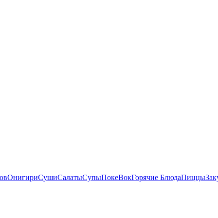
ов
Онигири
Суши
Салаты
Супы
Поке
Вок
Горячие Блюда
Пиццы
Зак