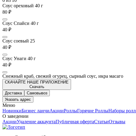
0
из 10
Соус ореховый 40 г
80 ₽
Соус Спайси 40 г
40 ₽
Соус соевый 25
40 ₽
Соус Унаги 40 г
40 ₽
Снежный краб, свежий огурец, сырный соус, икра масаго
СКАЧАЙТЕ НАШЕ ПРИЛОЖЕНИЕ
Скачать
Доставка
Самовывоз
Указать адрес
Меню
Новинки
Бизнес ланчи
Акции
Роллы
Горячие Роллы
Наборы ролл
О заведении
Акции
Удаление аккаунта
Публичная оферта
Статьи
Отзывы