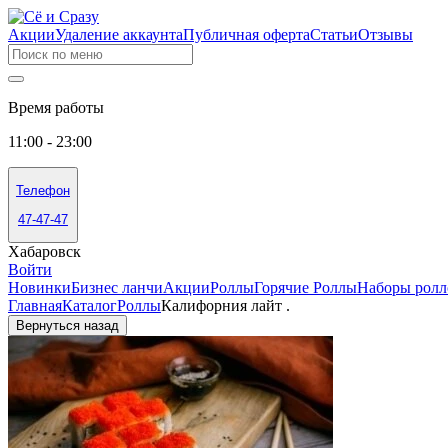
Акции
Удаление аккаунта
Публичная оферта
Статьи
Отзывы
Время работы
11:00 - 23:00
Телефон
47-47-47
Хабаровск
Войти
Новинки
Бизнес ланчи
Акции
Роллы
Горячие Роллы
Наборы ролл
Главная
Каталог
Роллы
Калифорния лайт .
Вернуться назад