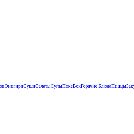
ов
Онигири
Суши
Салаты
Супы
Поке
Вок
Горячие Блюда
Пиццы
Зак