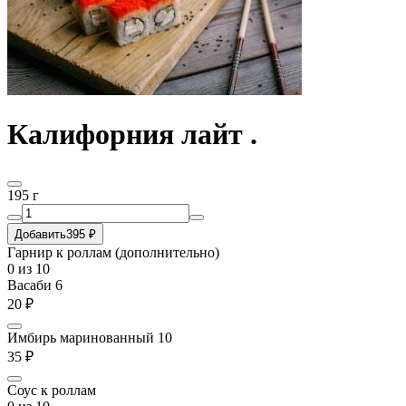
Калифорния лайт .
195 г
Добавить
395 ₽
Гарнир к роллам (дополнительно)
0
из 10
Васаби 6
20 ₽
Имбирь маринованный 10
35 ₽
Соус к роллам