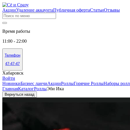
Акции
Удаление аккаунта
Публичная оферта
Статьи
Отзывы
Время работы
11:00 - 22:00
Телефон
47-47-47
Хабаровск
Войти
Новинки
Бизнес ланчи
Акции
Роллы
Горячие Роллы
Наборы ролл
Главная
Каталог
Роллы
Эби Ика
Вернуться назад