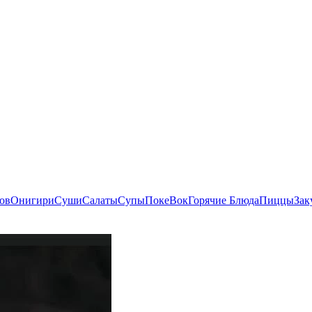
ов
Онигири
Суши
Салаты
Супы
Поке
Вок
Горячие Блюда
Пиццы
Зак