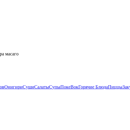
ра масаго
ов
Онигири
Суши
Салаты
Супы
Поке
Вок
Горячие Блюда
Пиццы
Зак