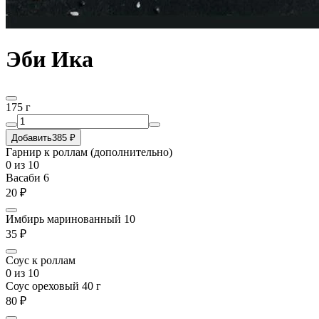
Эби Ика
175 г
Добавить
385 ₽
Гарнир к роллам (дополнительно)
0
из 10
Васаби 6
20 ₽
Имбирь маринованный 10
35 ₽
Соус к роллам
0
из 10
Соус ореховый 40 г
80 ₽