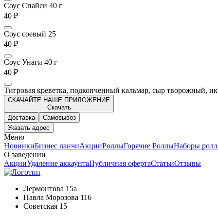
Соус Спайси 40 г
40 ₽
Соус соевый 25
40 ₽
Соус Унаги 40 г
40 ₽
Тигровая креветка, подкопченный кальмар, сыр творожный, ик
СКАЧАЙТЕ НАШЕ ПРИЛОЖЕНИЕ
Скачать
Доставка
Самовывоз
Указать адрес
Меню
Новинки
Бизнес ланчи
Акции
Роллы
Горячие Роллы
Наборы ролл
О заведении
Акции
Удаление аккаунта
Публичная оферта
Статьи
Отзывы
Лермонтова 15а
Павла Морозова 116
Советская 15